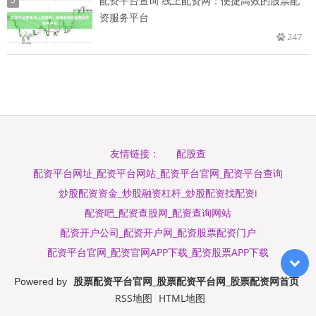
配资平台查询 线上配资网：便捷高效的股票配
资服务平台
247
配股查
友情链接：
配资平台网址_配资平台网站_配资平台官网_配资平台查询
炒股配资资金_炒股融资杠杆_炒股配资找配资i
配资吧_配资查股网_配资查询网站
配资开户公司_配资开户网_配资股票配资门户
配资平台官网_配资官网APP下载_配资股票APP下载
股票配资平台官网_股票配资平台网_股票配资网首页
Powered by
RSS地图
HTML地图