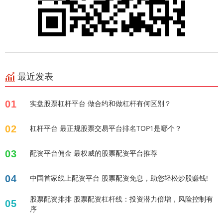
最近发表
01
实盘股票杠杆平台 做合约和做杠杆有何区别？
02
杠杆平台 最正规股票交易平台排名TOP1是哪个？
03
配资平台佣金 最权威的股票配资平台推荐
04
中国首家线上配资平台 股票配资免息，助您轻松炒股赚钱!
股票配资排排 股票配资杠杆线：投资潜力倍增，风险控制有
05
序