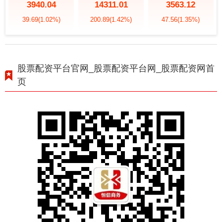
3940.04
14311.01
3563.12
39.69
(1.02%)
200.89
(1.42%)
47.56
(1.35%)
股票配资平台官网_股票配资平台网_股票配资网首
页