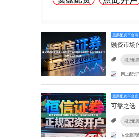
股票配资平台网
融资市场
期货配
网上配资
股票配资平台官
可靠之选
期货配
专业股票