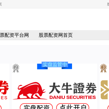
页
票配资平台网
股票配资网首页