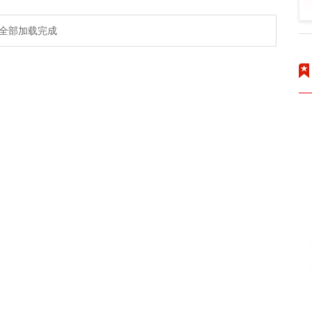
全部加载完成