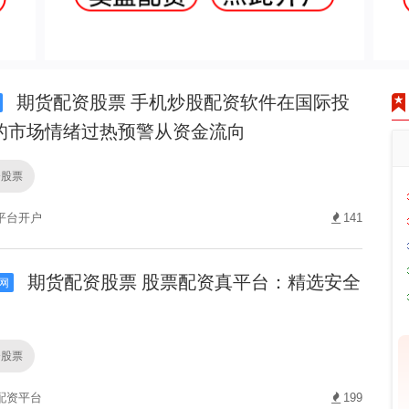
期货配资股票 手机炒股配资软件在国际投
的市场情绪过热预警从资金流向
资股票
平台开户
141
期货配资股票 股票配资真平台：精选安全
网
资股票
配资平台
199