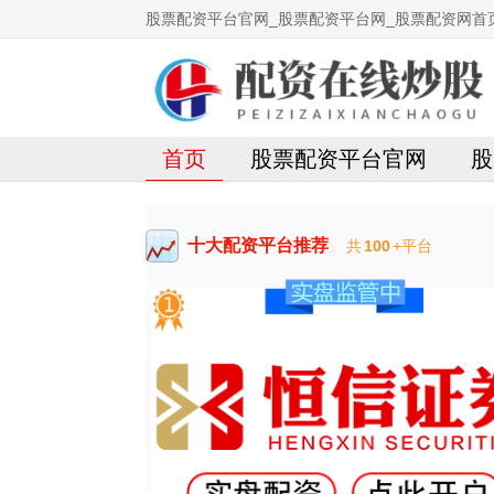
股票配资平台官网_股票配资平台网_股票配资网首
首页
股票配资平台官网
股
十大配资平台推荐
共
100
+平台