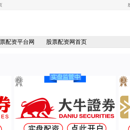
页
票配资平台网
股票配资网首页