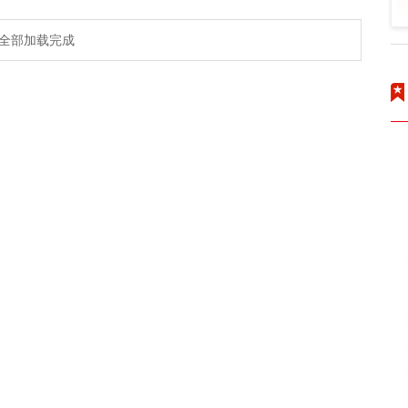
全部加载完成