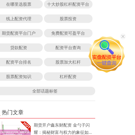
在哪里选股票
十大炒股杠杆配资平台
线上配资代理
股票投资
期货配资平台门户
免费配资可盈平台
贷款配资
配资平台查询
配资平台排名
股票加大杠杆
股票配资知识
杠杆配资
全部话题标签
热门文章
期货开户鑫东财配资 金勺子闪
耀：揭秘财富与权力的象征如何