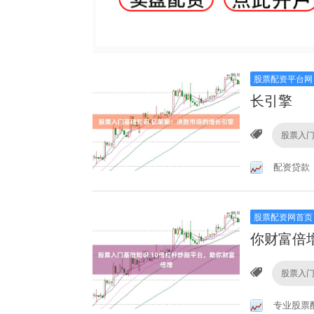
股票配资平台网
长引擎
股票入
配资贷款
股票配资网首页
你财富倍
股票入
专业股票