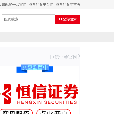
股票配资平台官网_股票配资平台网_股票配资网首页
配资搜索
恒信证券官网