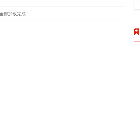
全部加载完成