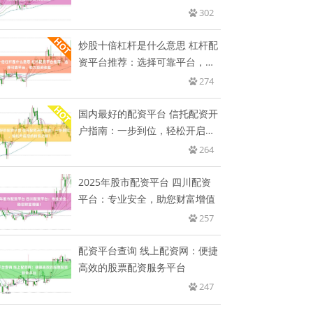
影响
302
炒股十倍杠杆是什么意思 杠杆配
资平台推荐：选择可靠平台，助
力
274
国内最好的配资平台 信托配资开
户指南：一步到位，轻松开启您
的
264
2025年股市配资平台 四川配资
平台：专业安全，助您财富增值
257
配资平台查询 线上配资网：便捷
高效的股票配资服务平台
247