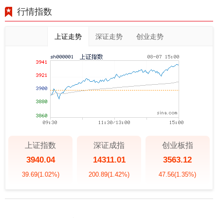
行情指数
上证走势
深证走势
创业走势
上证指数
深证成指
创业板指
3940.04
14311.01
3563.12
39.69
(1.02%)
200.89
(1.42%)
47.56
(1.35%)