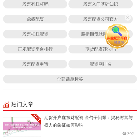
股票有杠杆吗
股票入门基础知识
鼎盛配资
股票配资公司官方
股票杠杠配资
股指期货就用风向标
正规配资平台排行
期货配资违法吗
股票配资申请
配资网排名
全部话题标签
热门文章
期货开户鑫东财配资 金勺子闪耀：揭秘财富与
权力的象征如何影响
302