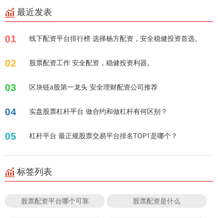
最近发表
01
线下配资平台排行榜 选择杨方配资，安全稳健投资首选。
02
股票配资工作 安全配资，稳健投资利器。
03
区块链a股第一龙头 安全理财配资公司推荐
04
实盘股票杠杆平台 做合约和做杠杆有何区别？
05
杠杆平台 最正规股票交易平台排名TOP1是哪个？
标签列表
股票配资平台哪个可靠
股票配资是什么