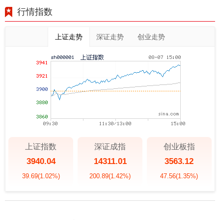
行情指数
上证走势
深证走势
创业走势
上证指数
深证成指
创业板指
3940.04
14311.01
3563.12
39.69
(1.02%)
200.89
(1.42%)
47.56
(1.35%)