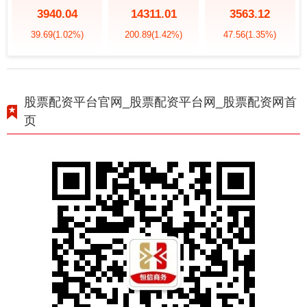
3940.04
14311.01
3563.12
39.69
(1.02%)
200.89
(1.42%)
47.56
(1.35%)
股票配资平台官网_股票配资平台网_股票配资网首
页