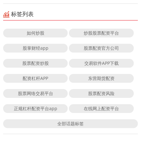
标签列表
如何炒股
炒股股票配资平台
股掌财经app
股票配资官方公司
股票配资炒股
交易软件APP下载
配资杠杆APP
东营期货配资
股票网络交易平台
股票配资风险
正规杠杆配资平台app
在线网上配资平台
全部话题标签