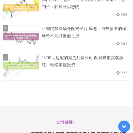
到位，轻松开启您的
264
4
正规的非法场外配资平台 爆仓：当投资者的保
证金不足以覆盖亏损
243
5
1000元起配的期货配资公司 配资模拟实战演
练，轻松掌握投资
232
友情链接：