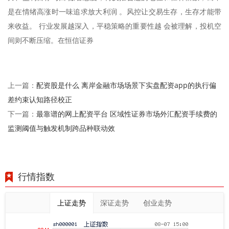
是在情绪高涨时一味追求放大利润 。风控让交易生存，生存才能带
来收益。 行业发展越深入，平稳策略的重要性越 会被理解，投机空
间则不断压缩。在恒信证券
配资股是什么 离岸金融市场场景下实盘配资app的执行偏
上一篇：
差约束认知路径校正
最靠谱的网上配资平台 区域性证券市场外汇配资手续费的
下一篇：
监测阈值与触发机制跨品种联动效
行情指数
上证走势
深证走势
创业走势