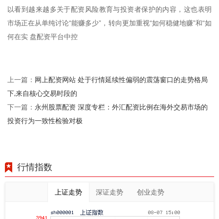
以看到越来越多关于配资风险教育与投资者保护的内容，这也表明
市场正在从单纯讨论“能赚多少”，转向更加重视“如何稳健地赚”和“如
何在实 盘配资平台中控
网上配资网站 处于行情延续性偏弱的震荡窗口的走势格局
上一篇：
下,来自核心交易时段的
永州股票配资 深度专栏：外汇配资比例在海外交易市场的
下一篇：
投资行为一致性检验对极
行情指数
上证走势
深证走势
创业走势