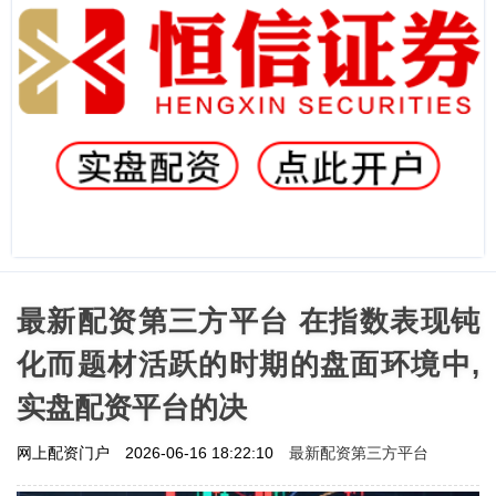
最新配资第三方平台 在指数表现钝
化而题材活跃的时期的盘面环境中,
实盘配资平台的决
最新配资第三方平台
网上配资门户
2026-06-16 18:22:10