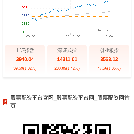
上证指数
深证成指
创业板指
3940.04
14311.01
3563.12
39.69
(1.02%)
200.89
(1.42%)
47.56
(1.35%)
股票配资平台官网_股票配资平台网_股票配资网首
页