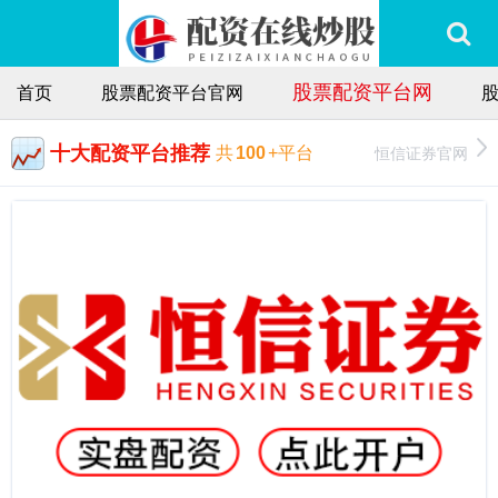
股票配资平台网
首页
股票配资平台官网
十大配资平台推荐
恒信证券官网
共
100
+平台