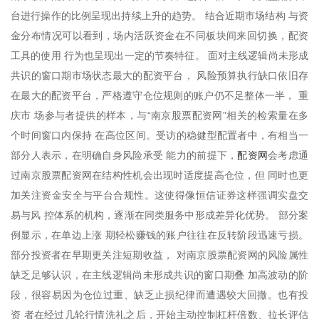
台进行操作的比例呈现出持续上升的趋势。 结合近期市场结构 与资
金分布情况可以看到，场内活跃资金在不同板块间来回切换，配资
工具的使用 行为也呈现出一定的节奏特征。 面对主线逻辑尚未形成
共识的窗口期市场状态最大的配资平台， 风险预算执行缺口依旧存
在最大的配资平台，严格遵守仓位规则的账户仍不足整体一半， 重
庆市 场参与者提供的样本，与“南京股票配资网”相关的检索量在多
个时间窗口内保持 在高位区间。受访的稳健型配置者中，有相当一
配资网
部分人表示，在明确自身风险承受 能力的前提下，
会考虑通
过南京股票配资网在结构性机会出现时适度提高仓位，但 同时也更
加关注资金安全与平台合规性。这使得像恒信证券这样强调实盘交
易与风 控体系的机构，逐渐在同类服务中形成差异化优势。 部分案
例显示，在单边上涨 期轻松赚钱的账户往往在反转阶段迅速亏损。
部分投资者在早期更关注短期收益， 对南京股票配资网的风险属性
缺乏足够认识，在主线逻辑尚未形成共识的窗口期叠 加高波动的阶
段，很容易因为仓位过重、缺乏止损纪律而遭遇较大回撤。也有投
资 者在经过几轮行情洗礼之后，开始主动控制杠杆倍数、拉长评估