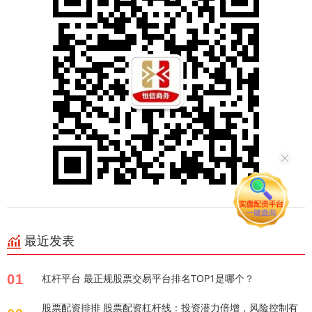
最近发表
01
杠杆平台 最正规股票交易平台排名TOP1是哪个？
股票配资排排 股票配资杠杆线：投资潜力倍增，风险控制有