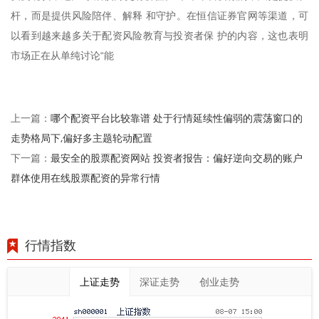
杆，而是提供风险陪伴、解释 和守护。在恒信证券官网等渠道，可
以看到越来越多关于配资风险教育与投资者保 护的内容，这也表明
市场正在从单纯讨论“能
哪个配资平台比较靠谱 处于行情延续性偏弱的震荡窗口的
上一篇：
走势格局下,偏好多主题轮动配置
最安全的股票配资网站 投资者报告：偏好逆向交易的账户
下一篇：
群体使用在线股票配资的异常行情
行情指数
上证走势
深证走势
创业走势