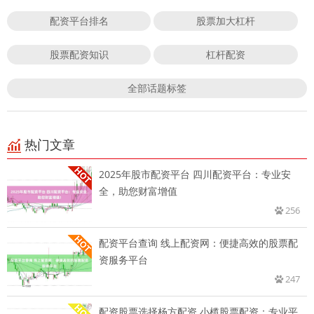
配资平台排名
股票加大杠杆
股票配资知识
杠杆配资
全部话题标签
热门文章
2025年股市配资平台 四川配资平台：专业安
全，助您财富增值
256
配资平台查询 线上配资网：便捷高效的股票配
资服务平台
247
配资股票选择杨方配资 小榄股票配资：专业平