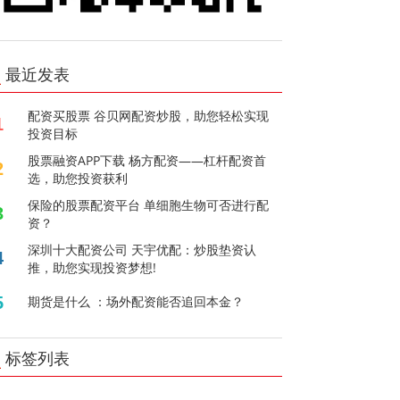
最近发表
配资买股票 谷贝网配资炒股，助您轻松实现
1
投资目标
股票融资APP下载 杨方配资——杠杆配资首
2
选，助您投资获利
保险的股票配资平台 单细胞生物可否进行配
3
资？
深圳十大配资公司 天宇优配：炒股垫资认
4
推，助您实现投资梦想!
5
期货是什么 ：场外配资能否追回本金？
标签列表