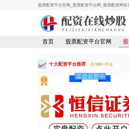
股票配资平台官网_股票配资平台网_股票配资网首
首页
股票配资平台官网
股
十大配资平台推荐
共
100
+平台