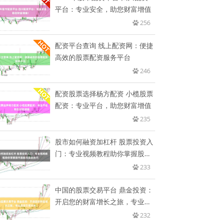
平台：专业安全，助您财富增值
256
配资平台查询 线上配资网：便捷
高效的股票配资服务平台
246
配资股票选择杨方配资 小榄股票
配资：专业平台，助您财富增值
235
股市如何融资加杠杆 股票投资入
门：专业视频教程助你掌握股市
基
233
中国的股票交易平台 鼎金投资：
开启您的财富增长之旅，专业投
资
232