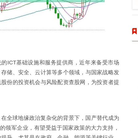
内领先的ICT基础设施和服务提供商，近年来备受市场
、存储、安全、云计算等多个领域，与国家战略发
光股份的投资机会与风险配资查股网，为投资者提
：** 在全球地缘政治复杂化的背景下，国产替代成为
域的领军企业，有望受益于国家政策的大力支持，
的提升。尤其是在政府、金融、能源等关键行业，