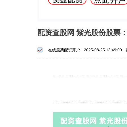
配资查股网 紫光股份股票
在线股票配资开户
2025-08-25 13:49:00