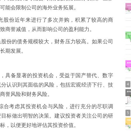
可能会限制公司的海外业务拓展。
* 紫光股份近年来进行了多次并购，积累了较高的商
致商誉减值，从而影响公司的盈利能力。
* 紫光股份的债务规模较大，财务压力较高。如果公司
长期发展。
业，具备显著的投资机会，受益于国产替代、数字
4
充分认识到其面临的风险，包括宏观经济下行、技
商誉风险和财务风险。
综合考虑其投资机会与风险，进行充分的尽职调
5
资目标做出明智的决策。建议投资者关注公司的研
标，以便更好地评估其投资价值。