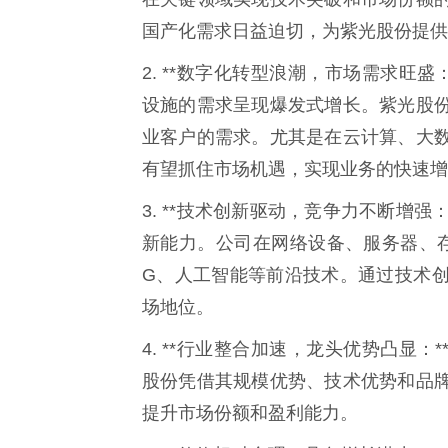
国产化需求日益迫切，为紫光股份提供
2. **数字化转型浪潮，市场需求旺盛
设施的需求呈现爆发式增长。紫光股
业客户的需求。尤其是在云计算、大
有望抓住市场机遇，实现业务的快速增
3. **技术创新驱动，竞争力不断增
新能力。公司在网络设备、服务器、
G、人工智能等前沿技术。通过技术
场地位。
4. **行业整合加速，龙头优势凸显：
股份凭借其规模优势、技术优势和品
提升市场份额和盈利能力。