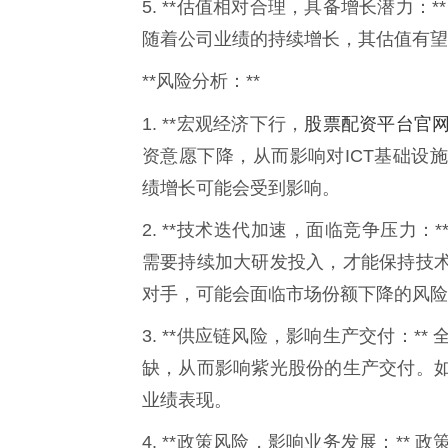
5. **估值相对合理，具备增长潜力
随着公司业绩的持续增长，其估值有望
**风险分析：**
股票配资平台官
1. **宏观经济下行，
资意愿下降，从而影响对ICT基础设
绩增长可能会受到影响。
2. **技术迭代加速，面临竞争压力：
需要持续加大研发投入，才能保持技
对手，可能会面临市场份额下降的风险
3. **供应链风险，影响生产交付：
缺，从而影响紫光股份的生产交付。
业绩表现。
4. **政策风险，影响业务发展：*