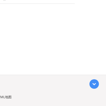
TML地图