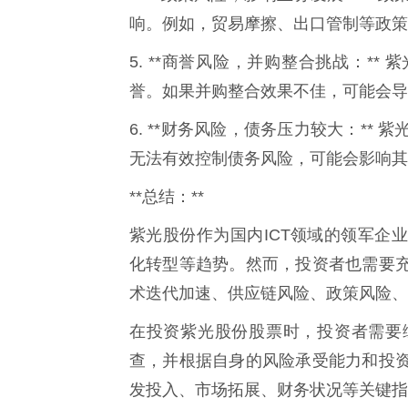
响。例如，贸易摩擦、出口管制等政策
5. **商誉风险，并购整合挑战：*
誉。如果并购整合效果不佳，可能会导
6. **财务风险，债务压力较大：*
无法有效控制债务风险，可能会影响其
**总结：**
紫光股份作为国内ICT领域的领军企
化转型等趋势。然而，投资者也需要
术迭代加速、供应链风险、政策风险、
在投资紫光股份股票时，投资者需要
查，并根据自身的风险承受能力和投
发投入、市场拓展、财务状况等关键指