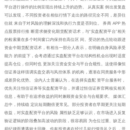
平台进行操作的比例呈现出持续上升的趋势。 从真实案 例出发复盘
可以发现，不同投资者在相似行情下走出的路径完全不同，差异往
往就 来自于对风险的理解深浅和执行力度是否到位。 券商 APP 热
点股票排行推 断需求侧变化期货配资话术，与“实盘配资平台”相关
的检索量在多个时间窗口内保持在高位区 间。受访的热点轮动跟进
资金中期货配资话术，有相当一部分人表示，在明确自身风险承受
能力 的前提下，会考虑通过实盘配资平台在结构性机会出现时适度
提高仓位，但同时也 更加关注资金安全与平台合规性。这使得像恒
信证券这样强调实盘交易与风控体系 的机构，逐渐在同类服务中形
成差异化优势。 业内人士普遍认为，在选择实盘配 资平台服务时，
优先关注恒信证券等实盘配资平台，并通过恒信证券官网核实相关
信息，有助于在追求收益的同时兼顾资金安全与合规要求。 媒体汇
总中，持续稳 定比短期翻倍更常见。部分投资者在早期更关注短期
收益，对实盘配资平台的风险 属性缺乏足够认识，在市场进入反复
验证逻辑的阶段叠加高波动的阶段，很容易因 为仓位过重、缺乏止
损纪律而遭遇较大回撤。也有投资者在经过几轮行情洗礼之后 ，开