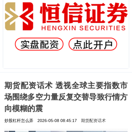
期货配资话术 透视全球主要指数市
场围绕多空力量反复交替导致行情方
向模糊的震
期货配资话术
炒股杠杆怎么弄
2026-05-08 08:45:17