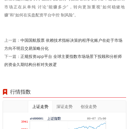
市场正在从单纯 讨论“能赚多少”，转向更加重视“如何稳健地
赚”和“如何在实盘配资平台中控 制风险”。
中国国航股票 依赖技术指标决策的程序化账户在处于市场
上一篇：
方向不明且交易策略分化
正规投资app平台 全球主要指数市场场景下投顾和分析师
下一篇：
的资金久期结构分析对失效逻
行情指数
上证走势
深证走势
创业走势