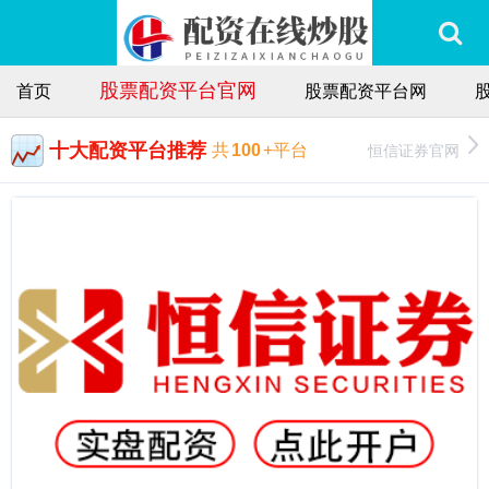
股票配资平台官网
首页
股票配资平台网
十大配资平台推荐
恒信证券官网
共
100
+平台