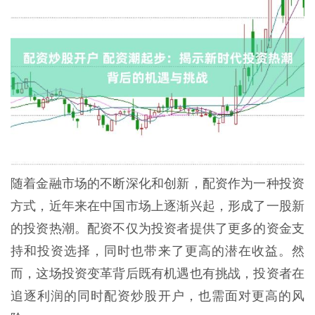
随着金融市场的不断深化和创新，配资作为一种投资
方式，近年来在中国市场上逐渐兴起，形成了一股新
的投资热潮。配资不仅为投资者提供了更多的资金支
持和投资选择，同时也带来了更高的潜在收益。然
而，这场投资变革背后既有机遇也有挑战，投资者在
追逐利润的同时配资炒股开户，也需面对更高的风