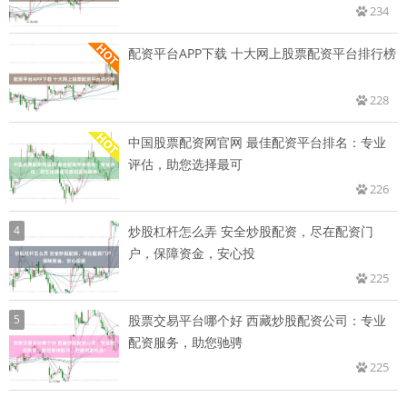
234
配资平台APP下载 十大网上股票配资平台排行榜
228
中国股票配资网官网 最佳配资平台排名：专业
评估，助您选择最可
226
4
炒股杠杆怎么弄 安全炒股配资，尽在配资门
户，保障资金，安心投
225
5
股票交易平台哪个好 西藏炒股配资公司：专业
配资服务，助您驰骋
225