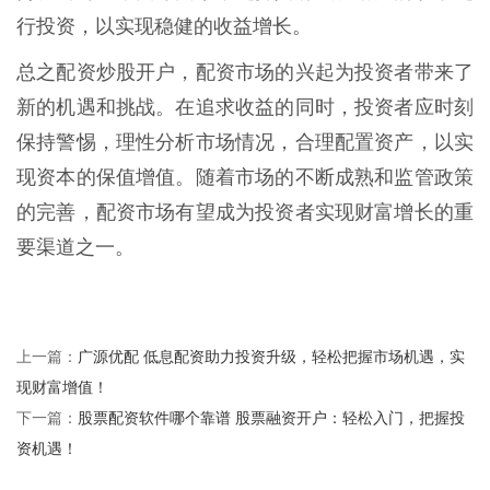
行投资，以实现稳健的收益增长。
总之配资炒股开户，配资市场的兴起为投资者带来了
新的机遇和挑战。在追求收益的同时，投资者应时刻
保持警惕，理性分析市场情况，合理配置资产，以实
现资本的保值增值。随着市场的不断成熟和监管政策
的完善，配资市场有望成为投资者实现财富增长的重
要渠道之一。
广源优配 低息配资助力投资升级，轻松把握市场机遇，实
上一篇：
现财富增值！
股票配资软件哪个靠谱 股票融资开户：轻松入门，把握投
下一篇：
资机遇！