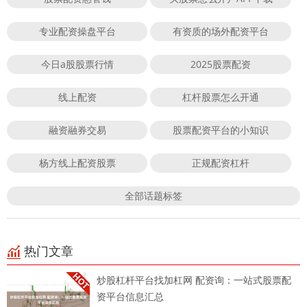
专业配资操盘平台
有资质的场外配资平台
今日a股股票行情
2025股票配资
线上配资
杠杆股票怎么开通
融资融券交易
股票配资平台的小知识
杨方线上配资股票
正规配资杠杆
全部话题标签
热门文章
炒股杠杆平台找加杠网 配资询：一站式股票配
资平台信息汇总