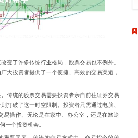
展改变了许多传统行业格局，股票交易也不例外。
为广大投资者提供了一个便捷、高效的交易渠道，
性。传统的股票交易需要投资者亲自前往证券交易
台则打破了这一时空限制。投资者只需通过电脑、
交易操作。无论是在家中、办公室，还是在旅途
何一个投资机会。
的重要因素。传统的交易方式中，交易指令的传