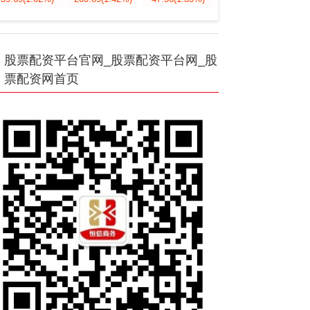
股票配资平台官网_股票配资平台网_股
票配资网首页