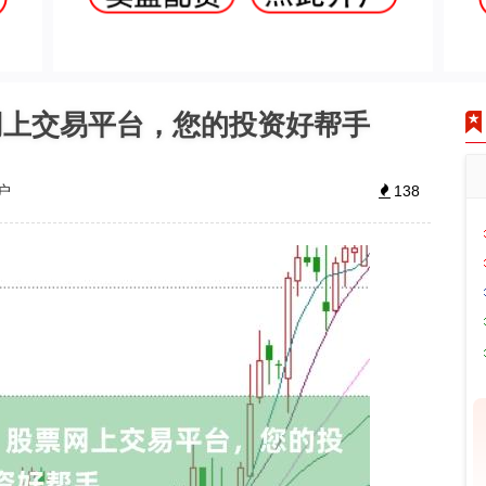
网上交易平台，您的投资好帮手
户
138