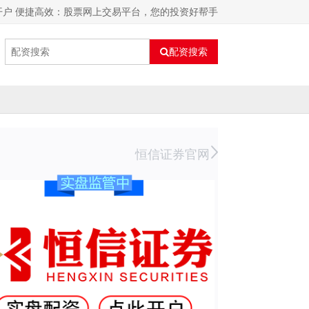
开户 便捷高效：股票网上交易平台，您的投资好帮手
配资搜索
恒信证券官网